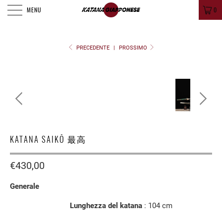
MENU
0
PRECEDENTE
|
PROSSIMO
KATANA SAIKŌ 最高
€430,00
Generale
Lunghezza del katana
: 104
cm